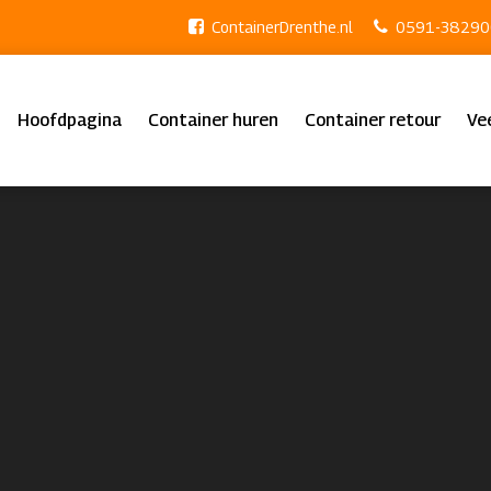
ContainerDrenthe.nl
0591-38290
Hoofdpagina
Container huren
Container retour
Ve