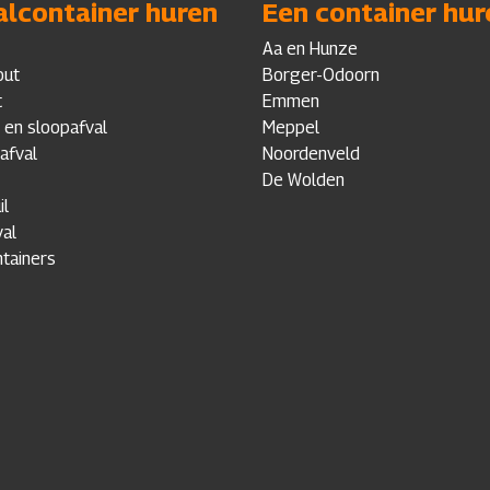
alcontainer huren
Een container hur
Aa en Hunze
out
Borger-Odoorn
t
Emmen
 en sloopafval
Meppel
afval
Noordenveld
De Wolden
il
al
tainers