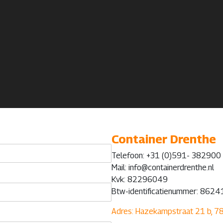
Container Drenthe
Telefoon: +31 (0)591- 382900
Mail: info@containerdrenthe.nl
Kvk: 82296049
Btw-identificatienummer: 86
Adres: Hazekampstraat 21 b, 