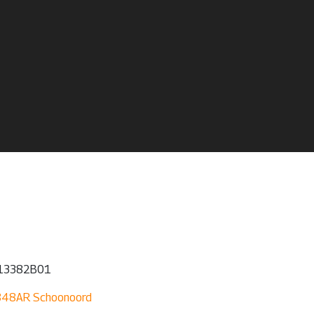
2413382B01
7848AR Schoonoord