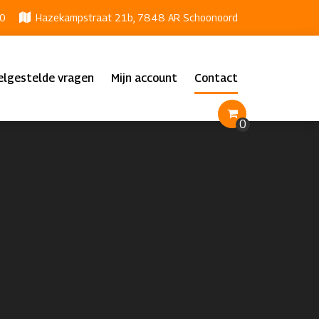
0
Hazekampstraat 21b, 7848 AR Schoonoord
elgestelde vragen
Mijn account
Contact
0