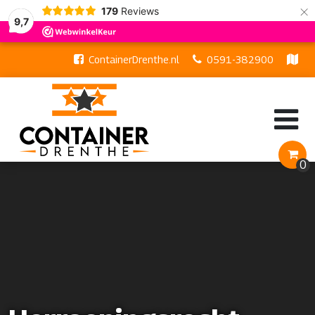
×
179
Reviews
9,7
ContainerDrenthe.nl
0591-382900
Hazekampstraat 21b, 7848 AR Schoonoord
0