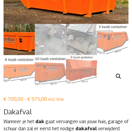
Prijsklasse:
€
700,00
-
€
975,00
incl. btw
€ 700,00
Dakafval
tot
€ 975,00
Wanneer je het
dak
gaat vervangen van jouw huis, garage of
schuur dan zal er eerst het nodige
dakafval
verwijderd