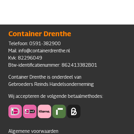
€ 275,00
€ 435,00
heeft
heeft
meerdere
meerdere
variaties.
variaties.
Deze
Deze
Container Drenthe
optie
optie
kan
kan
Telefoon:
0591-382900
gekozen
gekozen
Mail: info@containerdrenthe.nl
worden
worden
Kvk: 82296049
op
op
Btw-identificatienummer: 862413382B01
de
de
Container Drenthe is onderdeel van
productpagina
productpagi
Gebroeders Reinds Handelsonderneming
Wij accepteren de volgende betaalmethodes:
Algemene voorwaarden