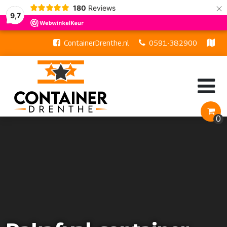
×
180
Reviews
9,7
ContainerDrenthe.nl
0591-382900
Hazekampstraat 21b, 7848 AR Schoonoord
0