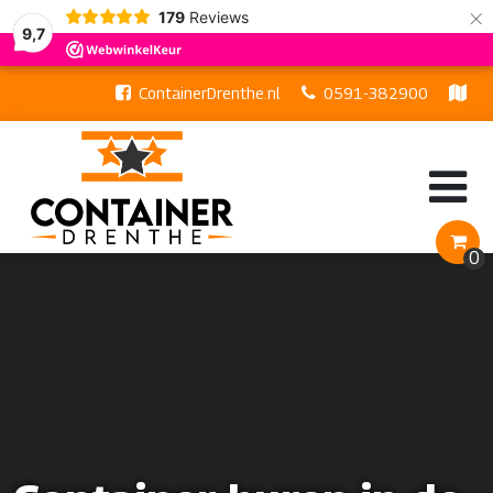
×
179
Reviews
9,7
ContainerDrenthe.nl
0591-382900
Hazekampstraat 21b, 7848 AR Schoonoord
0