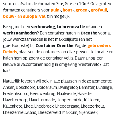
soorten afval in de formaten 3m³, 6m³ en 10m³. Ook grotere
formaten containers voor
puin
-,
hout
-,
groen
-,
grofvuil
,
bouw
– en
sloopafval
zijn mogelijk.
Bezig met een
verbouwing
,
tuinrenovatie
of andere
werkzaamheden
? Een container huren in
Drenthe
voor al
jouw werkzaamheden is het makkelijkste (en het
goedkoopste) bij
Container Drenthe
. Wij, de
gebroeders
Reinds
, plaatsen de containers op elke gewenste locatie en
halen hem op zodra de container vol is. Daarna nog een
nieuwe afvalcontainer nodig in omgeving Westerveld? Dat
kan!
Natuurlijk leveren wij ook in alle plaatsen in deze gemeente:
Ansen, Boschoord, Doldersum, Dwingeloo, Eemster, Eursinge,
Frederiksoord, Geeuwenbrug, Haalweide, Havelte,
Havelterberg, Haveltermade, Hoogersmilde, Kalteren,
Kallenkote, Lhee, Lheebroek, Lheederzand, Lheezerhout,
Lheezernieuwland, Lheezerveld, Makkum, Nijensleek,