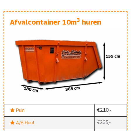
3
Afvalcontainer 10m
huren
€210,-
Puin
€235,-
A/B Hout