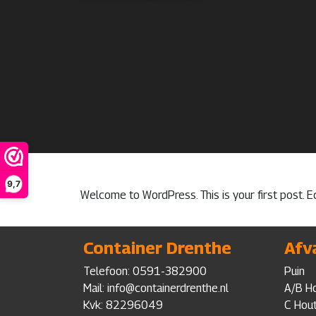
9,7
Welcome to WordPress. This is your first post. Edi
Container Drenthe
Afv
Telefoon:
0591-382900
Puin
Mail: info@containerdrenthe.nl
A/B H
Kvk: 82296049
C Hou