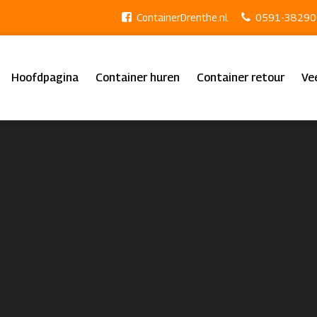
ContainerDrenthe.nl
0591-38290
Hoofdpagina
Container huren
Container retour
Ve