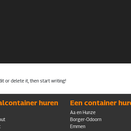
t or delete it, then start writing!
alcontainer huren
Een container hur
Aa en Hunze
out
Borger-Odoorn
t
Emmen