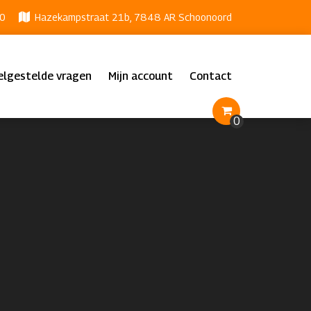
0
Hazekampstraat 21b, 7848 AR Schoonoord
elgestelde vragen
Mijn account
Contact
0